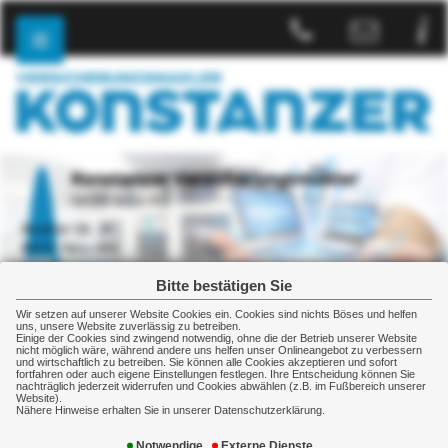
Konstanzer Versicherungsmakler
GmbH & Co. KG
Reuttier Str. 31
89231 Neu-Ulm
+49 731 15904-0
Bitte bestätigen Sie
+49 731 15904-20
Wir setzen auf unserer Website Cookies ein. Cookies sind nichts Böses und helfen
uns, unsere Website zuverlässig zu betreiben.
Einige der Cookies sind zwingend notwendig, ohne die der Betrieb unserer Website
nicht möglich wäre, während andere uns helfen unser Onlineangebot zu verbessern
Start
und wirtschaftlich zu betreiben. Sie können alle Cookies akzeptieren und sofort
fortfahren oder auch eigene Einstellungen festlegen. Ihre Entscheidung können Sie
„Vertrauen in Leistung“
nachträglich jederzeit widerrufen und Cookies abwählen (z.B. im Fußbereich unserer
Website).
Nähere Hinweise erhalten Sie in unserer Datenschutzerklärung.
Die Sicherheit Ihrer Zukunft liegt uns am Herzen.
Notwendige
Externe Dienste