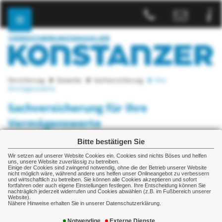
Versicherung
Gewerbe
Sachversicherung
Ihre
Vermögenswerte
Sachversicherung für Ihre
Vermögenswerte
Bitte bestätigen Sie
Damit die Feuerversicherung im Schadensfall auch zahlt,
wenn es um Ihre Existenz geht.
Wir setzen auf unserer Website Cookies ein. Cookies sind nichts Böses und helfen
uns, unsere Website zuverlässig zu betreiben.
Einige der Cookies sind zwingend notwendig, ohne die der Betrieb unserer Website
Wir unterstützen Sie bei der richtigen Ermittlung
nicht möglich wäre, während andere uns helfen unser Onlineangebot zu verbessern
des Versicherungswerts - damit eine
und wirtschaftlich zu betreiben. Sie können alle Cookies akzeptieren und sofort
fortfahren oder auch eigene Einstellungen festlegen. Ihre Entscheidung können Sie
Unterversicherung ausgeschlossen ist
nachträglich jederzeit widerrufen und Cookies abwählen (z.B. im Fußbereich unserer
Website).
Nähere Hinweise erhalten Sie in unserer Datenschutzerklärung.
Individuelle Vertragsgestaltung: Damit Sie im
Schadensfall immer gute Karten haben
Notwendige
Externe Dienste