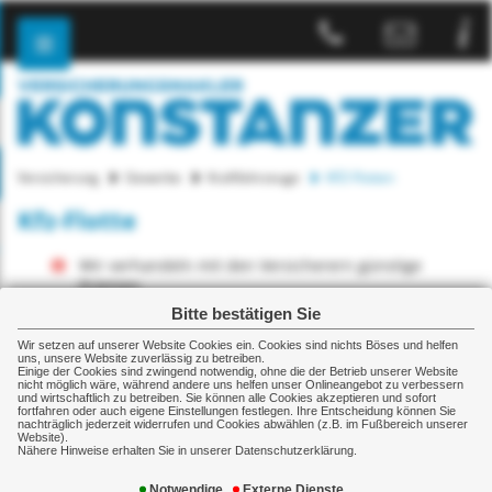
Versicherung
Gewerbe
Kraftfahrzeuge
KFZ-Flotten
Kfz-Flotte
Wir verhandeln mit den Versicherern günstige
Prämien
Bitte bestätigen Sie
Wir managen die Schäden - Anruf genügt
Wir setzen auf unserer Website Cookies ein. Cookies sind nichts Böses und helfen
uns, unsere Website zuverlässig zu betreiben.
Schon über Brems-, Betriebs- und Bruchschäden
Einige der Cookies sind zwingend notwendig, ohne die der Betrieb unserer Website
oder GAP-Deckung nachgedacht?
nicht möglich wäre, während andere uns helfen unser Onlineangebot zu verbessern
und wirtschaftlich zu betreiben. Sie können alle Cookies akzeptieren und sofort
fortfahren oder auch eigene Einstellungen festlegen. Ihre Entscheidung können Sie
Mit uns können Sie effizient die Fuhrpark-Kosten senken: Wir
nachträglich jederzeit widerrufen und Cookies abwählen (z.B. im Fußbereich unserer
Website).
helfen Schadenursachen zu lokalisieren und empfehlen
Nähere Hinweise erhalten Sie in unserer Datenschutzerklärung.
Maßnahmen, die sich wirklich lohnen.
Notwendige
Externe Dienste