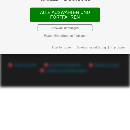
Soweit vereinbart, leistet der Versicherer auch Entschädigung
für den Ertragsausfall und den Minderertrag.
ALLE AUSWÄHLEN UND
FORTFAHREN
Auswahl bestätigen
Beratung anfordern
Eigene Einstellungen festlegen
Erstinformation
Datenschutzerklärung
Impressum
NEWSTICKER:
Impressum
Erstinformation
Datenschutz
Cookie-Einstellungen