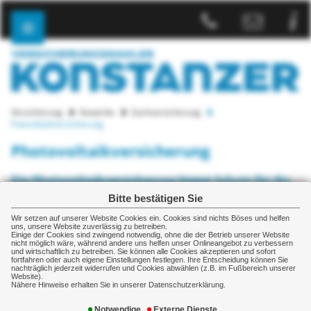
Versicherung
Gewerbe
Sachversicherung
Fotovoltaikversicherung
Photovoltaikversicherung
Die Photovoltaikversicherung bietet Schutz für Ihr
Kraftwerk
Bitte bestätigen Sie
Damit Ihre Rendite durch den Sonnenstrom im Schadensfall
Wir setzen auf unserer Website Cookies ein. Cookies sind nichts Böses und helfen
uns, unsere Website zuverlässig zu betreiben.
nicht gefährdet wird, sollten Sie Ihr Stromkraftwerk gegen
Einige der Cookies sind zwingend notwendig, ohne die der Betrieb unserer Website
Ausfälle absichern.
nicht möglich wäre, während andere uns helfen unser Onlineangebot zu verbessern
und wirtschaftlich zu betreiben. Sie können alle Cookies akzeptieren und sofort
fortfahren oder auch eigene Einstellungen festlegen. Ihre Entscheidung können Sie
Eine Photovoltaikanlagenversicherung zahlt nicht nur bei
nachträglich jederzeit widerrufen und Cookies abwählen (z.B. im Fußbereich unserer
Website).
Schäden durch Feuer, Sturm und Hagel, sondern auch bei
Nähere Hinweise erhalten Sie in unserer Datenschutzerklärung.
Modulbruch, Überspannung, Diebstahl oder Vandalismus.
Notwendige
Externe Dienste